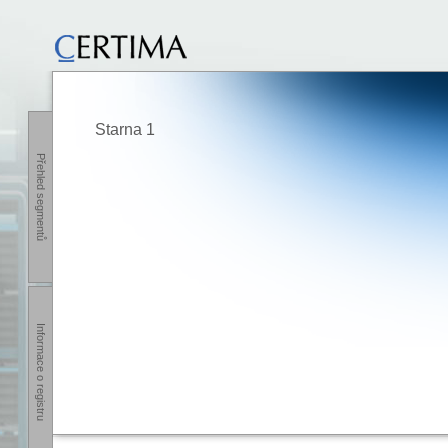
Starna 1
Přehled segmentů
Informace o registru